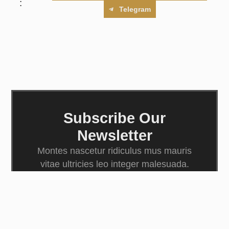
:
Telegram
Subscribe Our
Newsletter
Montes nascetur ridiculus mus mauris
vitae ultricies leo integer malesuada.
Risus quis varius quam quisque id.
SUBSCRIBE