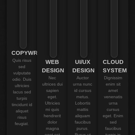
COPYWRITING
Quis risus
WEB
UI/UX
CLOUD
sed
DESIGN
DESIGN
SYSTEM
vulputate
Nec
Auctor
Dignissim
odio. Duis
ultrices dui
urna nunc
enim sit
ultricies
sapien
id cursus
amet
lacus sed
eget.
metus.
venenatis
turpis
Ultricies
Lobortis
urna
tincidunt id
mi quis
mattis
cursus
aliquet
hendrerit
aliquam
eget. Enim
risus
dolor
faucibus
sed
feugiat.
magna
purus.
faucibus
eget est
Purus ut
turpis in