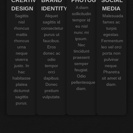
CREATIVE
BRAND
PHOTOGRAPHY
SOCIAL
A diam
DESIGN
IDENTITY
MEDIA
sollicitudin
Sagittis
Aliquet
Malesuada
tempor id
nisl
sagittis id
fames ac
eu nisl
rhoncus
consectetur
turpis
nunc mi
mattis
purus ut
egestas.
ipsum.
rhoncus
faucibus.
Fermentum
Nec
urna
Eros
leo vel orci
tincidunt
neque
donec ac
porta non
praesent
viverra
odio
pulvinar
semper
justo. In
tempor
neque.
feugiat.
hac
orci
Pharetra
Odio
habitasse
dapibus.
sit amet id
pellentesque
platea
Donec
diam.
diam.
dictumst
pretium
sagittis
vulputate.
purus.