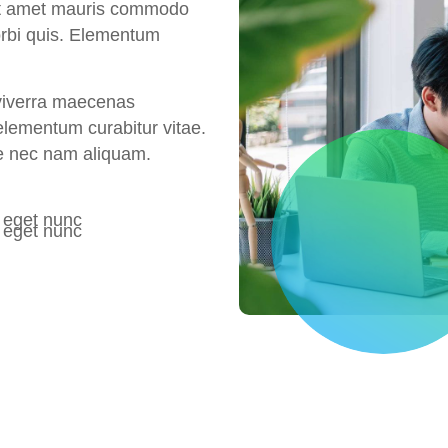
it amet mauris commodo
morbi quis. Elementum
viverra maecenas
lementum curabitur vitae.
e nec nam aliquam.
 eget nunc
 eget nunc