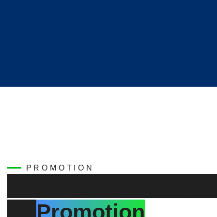
PROMOTION
Create the Best con
for
Promotion