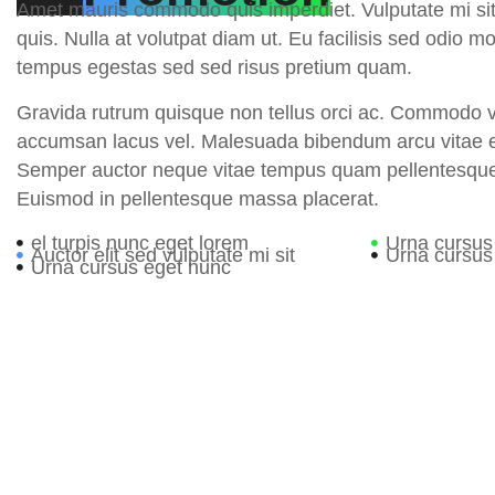
Amet mauris commodo quis imperdiet. Vulputate mi s
quis. Nulla at volutpat diam ut. Eu facilisis sed odio 
tempus egestas sed sed risus pretium quam.
Gravida rutrum quisque non tellus orci ac. Commodo 
accumsan lacus vel. Malesuada bibendum arcu vitae e
Semper auctor neque vitae tempus quam pellentesqu
Euismod in pellentesque massa placerat.
el turpis nunc eget lorem
Urna cursus
Auctor elit sed vulputate mi sit
Urna cursus
Urna cursus eget nunc