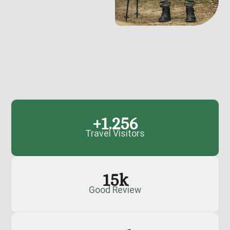
+
1.256
Travel Visitors
15
k
Good Review