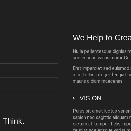
We Help to Crea
Nulla pellentesque dignissim 
scelerisque varius morbi. Co
Erat imperdiet sed euismod ni
at in tellus integer feugiat s
mauris a diam maecenas.
VISION
Purus sit amet luctus venena
sapien nec sagittis aliquam
 Think.
dictum at tempor. Felis imper
feugiat scelerisque varius mo