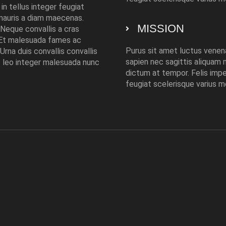
 in tellus integer feugiat
s mauris a diam maecenas.
MISSION
 Neque convallis a cras
 Et malesuada fames ac
Purus sit amet luctus venena
rna duis convallis convallis
sapien nec sagittis aliquam
ies leo integer malesuada nunc
dictum at tempor. Felis imper
feugiat scelerisque varius mo
ae suscipit tellus mauris a diam maecenas. Nullam non 
etiam tempor. Neque convallis a cras semper auctor n