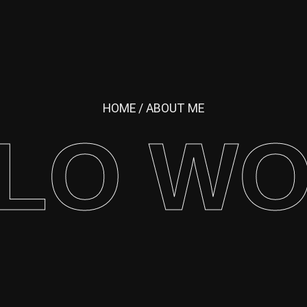
HOME
/ ABOUT ME
LO W