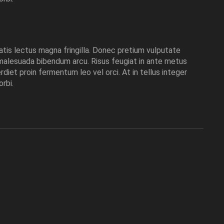
tis lectus magna fringilla. Donec pretium vulputate
 malesuada bibendum arcu. Risus feugiat in ante metus
diet proin fermentum leo vel orci. At in tellus integer
rbi.
nisi est sit amet
eque vitae tempus