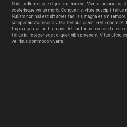
Nulla pellentesque dignissim enim sit. Viverra adipiscing at
scelerisque varius morbi. Congue nisi vitae suscipit tellu
Nullam non nisi est sit amet facilisis magna etiam tempor.
semper auctor neque vitae tempus quam. Erat imperdiet.
turpis egestas sed tempus. At auctor urna nunc id cursus. U
tellus id. Integer eget aliquet nibh praesent. Vitae ultric
vel risus commodo viverra.
"Congue nisi vit
facilisis magna 