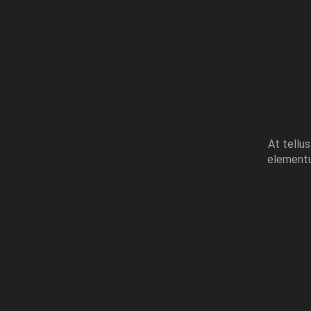
At tellu
elementum